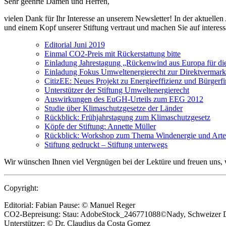
Sehr geehrte Damen und Herren,
vielen Dank für Ihr Interesse an unserem Newsletter! In der aktuell
und einem Kopf unserer Stiftung vertraut und machen Sie auf interes
Editorial Juni 2019
Einmal CO2-Preis mit Rückerstattung bitte
Einladung Jahrestagung „Rückenwind aus Europa für d
Einladung Fokus Umweltenergierecht zur Direktvermar
CitizEE: Neues Projekt zu Energieeffizienz und Bürgerf
Unterstützer der Stiftung Umweltenergierecht
Auswirkungen des EuGH-Urteils zum EEG 2012
Studie über Klimaschutzgesetze der Länder
Rückblick: Frühjahrstagung zum Klimaschutzgesetz
Köpfe der Stiftung: Annette Müller
Rückblick: Workshop zum Thema Windenergie und Arte
Stiftung gedruckt – Stiftung unterwegs
Wir wünschen Ihnen viel Vergnügen bei der Lektüre und freuen uns,
Copyright:
Editorial: Fabian Pause: © Manuel Reger
CO2-Bepreisung: Stau: AdobeStock_246771088©Nady, Schweizer D
Unterstützer: © Dr. Claudius da Costa Gomez