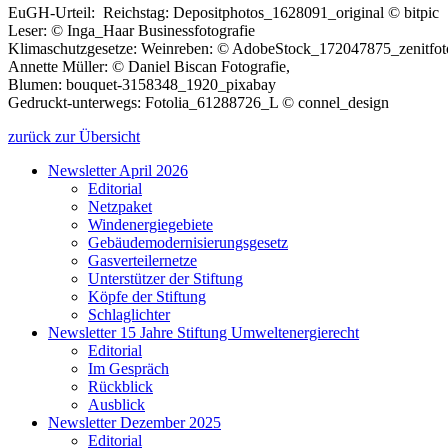
EuGH-Urteil: Reichstag: Depositphotos_1628091_original © bitpic
Leser: © Inga_Haar Businessfotografie
Klimaschutzgesetze: Weinreben: © AdobeStock_172047875_zenitfotov
Annette Müller: © Daniel Biscan Fotografie,
Blumen: bouquet-3158348_1920_pixabay
Gedruckt-unterwegs: Fotolia_61288726_L © connel_design
zurück zur Übersicht
Newsletter April 2026
Editorial
Netzpaket
Windenergiegebiete
Gebäudemodernisierungsgesetz
Gasverteilernetze
Unterstützer der Stiftung
Köpfe der Stiftung
Schlaglichter
Newsletter 15 Jahre Stiftung Umweltenergierecht
Editorial
Im Gespräch
Rückblick
Ausblick
Newsletter Dezember 2025
Editorial