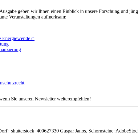
en Ausgabe geben wir Ihnen einen Einblick in unsere Forschung und jün
sante Veranstaltungen aufmerksam:
ie Energiewende?“
ktung
inanzierung
nschutzrecht
 wenn Sie unseren Newsletter weiterempfehlen!
orf: shutterstock_400627330 Gaspar Janos, Schornsteine: AdobeS