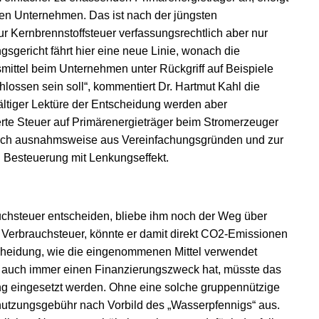
en Unternehmen. Das ist nach der jüngsten
 Kernbrennstoffsteuer verfassungsrechtlich aber nur
gericht fährt hier eine neue Linie, wonach die
mittel beim Unternehmen unter Rückgriff auf Beispiele
lossen sein soll“, kommentiert Dr. Hartmut Kahl die
ältiger Lektüre der Entscheidung werden aber
erte Steuer auf Primärenergieträger beim Stromerzeuger
mlich ausnahmsweise aus Vereinfachungsgründen und zur
 Besteuerung mit Lenkungseffekt.
chsteuer entscheiden, bliebe ihm noch der Weg über
 Verbrauchsteuer, könnte er damit direkt CO
2
-Emissionen
ntscheidung, wie die eingenommenen Mittel verwendet
 auch immer einen Finanzierungszweck hat, müsste das
ng eingesetzt werden. Ohne eine solche gruppennützige
tzungsgebühr nach Vorbild des „Wasserpfennigs“ aus.