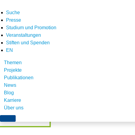
Suche
Presse
Studium und Promotion
Veranstaltungen
Home
E-Letter
Newsletter Oktober 2017
CO2-Bepreisung
Stiften und Spenden
Teilen
EN
Themen
Projekte
Publikationen
News
Blog
Karriere
Über uns