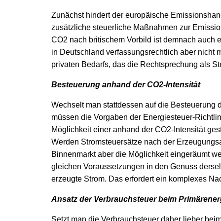
Zunächst hindert der europäische Emissionshande
zusätzliche steuerliche Maßnahmen zur Emissio
CO
2
nach britischem Vorbild ist demnach auch eu
in Deutschland verfassungsrechtlich aber nicht
privaten Bedarfs, das die Rechtsprechung als S
Besteuerung anhand der CO
2
-Intensität
Wechselt man stattdessen auf die Besteuerung 
müssen die Vorgaben der Energiesteuer-Richtlin
Möglichkeit einer anhand der CO
2
-Intensität ge
Werden Stromsteuersätze nach der Erzeugungsar
Binnenmarkt aber die Möglichkeit eingeräumt wer
gleichen Voraussetzungen in den Genuss derse
erzeugte Strom. Das erfordert ein komplexes N
Ansatz der Verbrauchsteuer beim Primärener
Setzt man die Verbrauchsteuer daher lieber beim