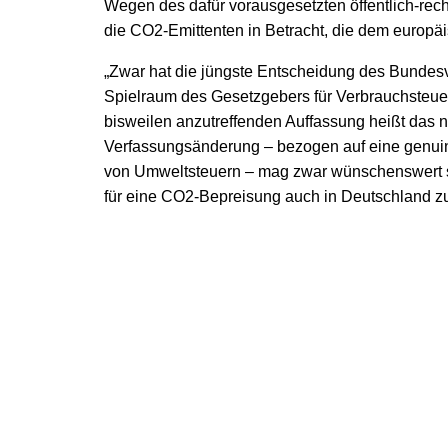
Wegen des dafür vorausgesetzten öffentlich-rec
die CO
2
-Emittenten in Betracht, die dem europ
„Zwar hat die jüngste Entscheidung des Bundesv
Spielraum des Gesetzgebers für Verbrauchsteuer
bisweilen anzutreffenden Auffassung heißt das nich
Verfassungsänderung – bezogen auf eine genuin
von Umweltsteuern – mag zwar wünschenswert se
für eine CO
2
-Bepreisung auch in Deutschland zu