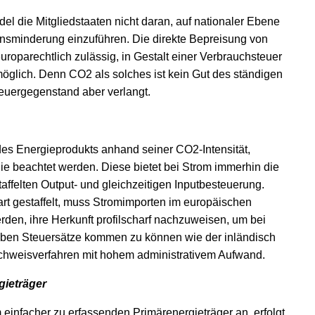
l die Mitgliedstaaten nicht daran, auf nationaler Ebene
nsminderung einzuführen. Die direkte Bepreisung von
roparechtlich zulässig, in Gestalt einer Verbrauchsteuer
 möglich. Denn CO
2
als solches ist kein Gut des ständigen
teuergegenstand aber verlangt.
des Energieprodukts anhand seiner CO
2
-Intensität,
ie beachtet werden. Diese bietet bei Strom immerhin die
staffelten Output- und gleichzeitigen Inputbesteuerung.
t gestaffelt, muss Stromimporten im europäischen
den, ihre Herkunft profilscharf nachzuweisen, um bei
lben Steuersätze kommen zu können wie der inländisch
achweisverfahren mit hohem administrativem Aufwand.
gieträger
 einfacher zu erfassenden Primärenergieträger an, erfolgt