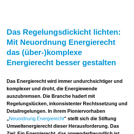
Stromerzeugung
Bibliothek
Wärme
Newsletter
Das Regelungsdickicht lichten:
Wasserstoff
Infomaterial
Mit Neuordnung Energierecht
das (über-)komplexe
Schriften zum
Umweltenergierecht
Energierecht besser gestalten
Das Energierecht wird immer undurchsichtiger und
komplexer und droht, die Energiewende
auszubremsen. Die Branche hadert mit
Regelungslücken, inkonsistenter Rechtssetzung und
Detailregelungen. In ihrem Pioniervorhaben
„
Neuordnung Energierecht
“ stellt sich die Stiftung
Umweltenergierecht dieser Herausforderung. Das
Ziel: Ein Energierecht, das anwenderfreundlich ist