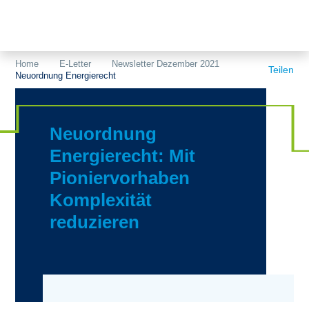
Themen
Projekte
Akzeptanz
Home
E-Letter
Newsletter Dezember 2021
Teilen
Neuordnung Energierecht
Publikationen
Europa
News
Flächen
Neuordnung
Blog
Genehmigungen
Energierecht: Mit
Pioniervorhaben
Karriere
Grundsatzfragen
Komplexität
Über uns
Märkte
reduzieren
Netze
Stiftungsporträt
Sektorenkopplung
Team
Speicher
Forschungsnetzwerk