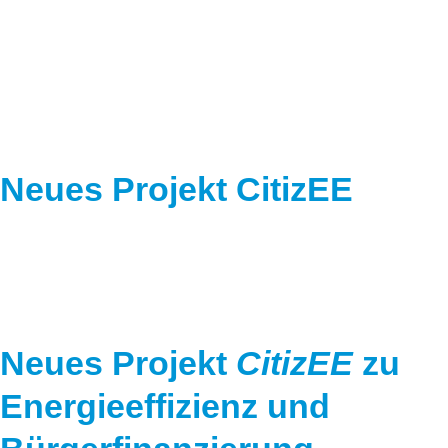
Speicher
Forschungsnetzwerk
Stromerzeugung
Bibliothek
Wärme
Newsletter
Wasserstoff
Infomaterial
Neues Projekt CitizEE
Schriften zum Umweltenergierecht
Neues Projekt
CitizEE
zu
Energieeffizienz und