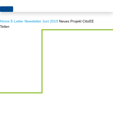
Themen
Home
E-Letter
Newsletter Juni 2019
Neues Projekt CitizEE
Projekte
Akzeptanz
Teilen
Publikationen
Europa
News
Flächen
Blog
Genehmigungen
Karriere
Grundsatzfragen
Über uns
Märkte
Netze
Stiftungsporträt
Sektorenkopplung
Team