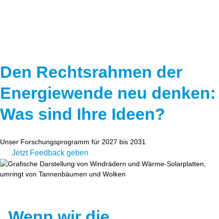
Speicher
Forschungsnetzwerk
Stromerzeugung
Bibliothek
Wärme
Newsletter
Den Rechtsrahmen der
Wasserstoff
Infomaterial
Energiewende neu denken:
Schriften zum Umweltenergierecht
Was sind Ihre Ideen?
Unser Forschungsprogramm für 2027 bis 2031
Jetzt Feedback geben
„Wenn wir die