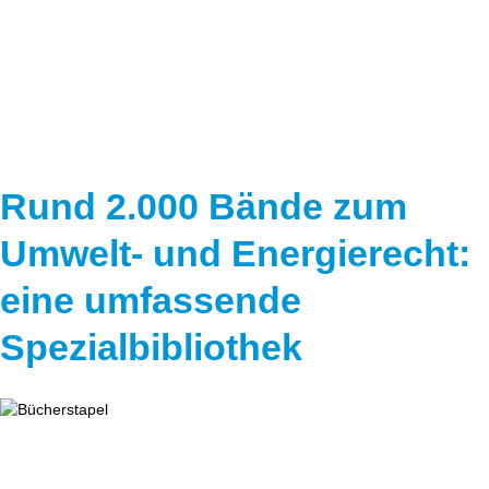
Speicher
Forschungsnetzwerk
Stromerzeugung
Bibliothek
Wärme
Newsletter
Wasserstoff
Infomaterial
Rund 2.000 Bände zum
Schriften zum Umweltenergierecht
Umwelt- und Energierecht:
eine umfassende
Spezialbibliothek