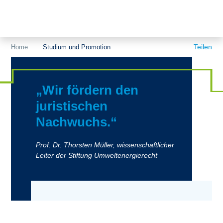
Themen
Projekte
Akzeptanz
Teilen
Home
Studium und Promotion
Publikationen
Europa
News
Flächen
„Wir fördern den
Blog
juristischen
Genehmigungen
Nachwuchs.“
Karriere
Grundsatzfragen
Prof. Dr. Thorsten Müller, wissenschaftlicher
Über uns
Märkte
Leiter der Stiftung Umweltenergierecht
Netze
Stiftungsporträt
Sektorenkopplung
Team
Speicher
Forschungsnetzwerk