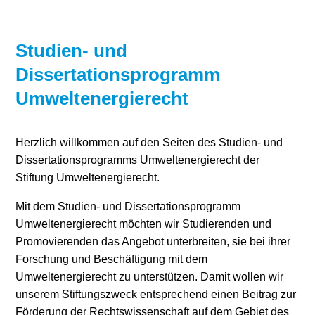
Stromerzeugung
Bibliothek
Studien- und
Wärme
Newsletter
Dissertationsprogramm
Wasserstoff
Infomaterial
Umweltenergierecht
Schriften zum
Umweltenergierecht
Herzlich willkommen auf den Seiten des Studien- und
Dissertationsprogramms Umweltenergierecht der
Stiftung Umweltenergierecht.
Mit dem Studien- und Dissertationsprogramm
Umweltenergierecht möchten wir Studierenden und
Promovierenden das Angebot unterbreiten, sie bei ihrer
Forschung und Beschäftigung mit dem
Umweltenergierecht zu unterstützen. Damit wollen wir
unserem Stiftungszweck entsprechend einen Beitrag zur
Förderung der Rechtswissenschaft auf dem Gebiet des