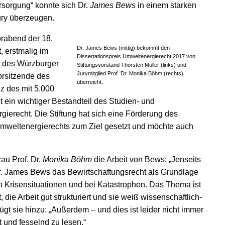
ersorgung“ konnte sich Dr.
James Bews
in einem starken
ury überzeugen.
orabend der 18.
Dr. James Bews (mittig) bekommt den
 erstmalig im
Dissertationspreis Umweltenergierecht 2017 von
t des Würzburger
Stiftungsvorstand Thorsten Müller (links) und
Jurymitglied Prof. Dr. Monika Böhm (rechts)
orsitzende des
überreicht.
z des mit 5.000
st ein wichtiger Bestandteil des Studien- und
ierecht. Die Stiftung hat sich eine Förderung des
mweltenergierechts zum Ziel gesetzt und möchte auch
rau Prof. Dr.
Monika Böhm
die Arbeit von Bews: „Jenseits
. James Bews das Bewirtschaftungsrecht als Grundlage
n Krisensituationen und bei Katastrophen. Das Thema ist
 die Arbeit gut strukturiert und sie weiß wissenschaftlich-
gt sie hinzu: „Außerdem – und dies ist leider nicht immer
ut und fesselnd zu lesen.“