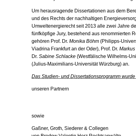
Um herausragende Dissertationen aus dem Bere
und des Rechts der nachhaltigen Energieversorgu
Umweltenergierecht seit 2013 alle zwei Jahre d
fünfköpfige Jury, bestehend aus renommierten R
gehören Prof. Dr.
Monika Böhm
(Philipps-Univers
Viadrina Frankfurt an der Oder), Prof. Dr.
Markus
Dr.
Sabine Schlacke
(Westfälische Wilhelms-Univ
(Julius-Maximilians-Universität Würzburg) an.
Das Studien- und Dissertationsprogramm wurde im
unseren Partnern
sowie
Gaßner, Groth, Siederer & Collegen
von Bredow Valentin Herz Rechtsanwälte