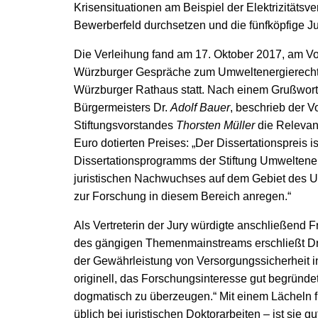
Krisensituationen am Beispiel der Elektrizitätsv
Bewerberfeld durchsetzen und die fünfköpfige J
Die Verleihung fand am 17. Oktober 2017, am V
Würzburger Gespräche zum Umweltenergierecht,
Würzburger Rathaus statt. Nach einem Grußwor
Bürgermeisters Dr.
Adolf Bauer
, beschrieb der V
Stiftungsvorstandes
Thorsten Müller
die Relevan
Euro dotierten Preises: „Der Dissertationspreis i
Dissertationsprogramms der Stiftung Umweltenerg
juristischen Nachwuchses auf dem Gebiet des U
zur Forschung in diesem Bereich anregen.“
Als Vertreterin der Jury würdigte anschließend F
des gängigen Themenmainstreams erschließt Dr
der Gewährleistung von Versorgungssicherheit i
originell, das Forschungsinteresse gut begründet,
dogmatisch zu überzeugen.“ Mit einem Lächeln fü
üblich bei juristischen Doktorarbeiten – ist sie g