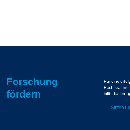
Forschung
Für eine erfo
Rechtsrahmen.
fördern
hilft, die En
Stiften 