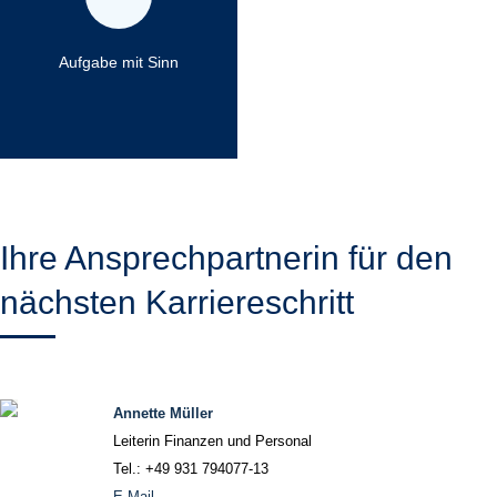
Wissenschaftler können wir mit
unseren Methoden und ohne
eigene Interessen an bestimmten
Aufgabe mit Sinn
Ergebnissen einen einzigartigen
Beitrag zum Gelingen von
Energiewende und Klimaschutz
leisten.
Ihre Ansprechpartnerin für den
nächsten Karriereschritt
Annette Müller
Leiterin Finanzen und Personal
Tel.: +49 931 794077-13
E-Mail