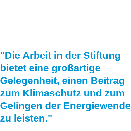
Speicher
Forschungsnetzwerk
Stromerzeugung
Bibliothek
Wärme
Newsletter
Wasserstoff
Infomaterial
"Die Arbeit in der Stiftung
Schriften zum Umweltenergierecht
bietet eine großartige
Gelegenheit, einen Beitrag
zum Klimaschutz und zum
Gelingen der Energiewende
zu leisten."