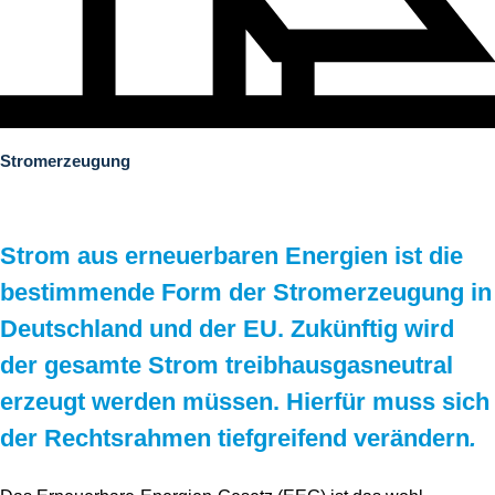
Speicher
Stromerzeugung
Wärme
Stromerzeugung
Wasserstoff
Projekte
Strom aus erneuerbaren Energien ist die
Publikationen
bestimmende Form der Stromerzeugung in
News
Deutschland und der EU. Zukünftig wird
der gesamte Strom treibhausgasneutral
Blog
erzeugt werden müssen. Hierfür muss sich
Karriere
der Rechtsrahmen tiefgreifend verändern
.
Über uns