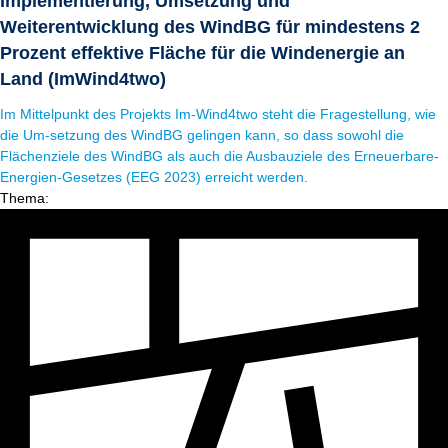
Implementierung, Umsetzung und
Weiterentwicklung des WindBG für mindestens 2
Prozent effektive Fläche für die Windenergie an
Land (ImWind4two)
Im Mittelpunkt des Projekts Im-Wind4two steht die Fragestellung, wie
die Um-setzung des WindBG gelingen kann, so dass sowohl die
Flächenziele des WindBG als auch die Ausbauziele des Erneuerbare-
Energien-Gesetzes (EEG 2023) erreicht werden.
Thema: