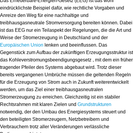
Das Erneuerbare-Energien-Gesetz (EEG) ist das wohl
Stiftungsporträt
eindrücklichste Beispiel dafür, wie rechtliche Vorgaben und
Anreize den Weg für eine nachhaltige und
Team
treibhausgasneutrale Stromversorgung bereiten können. Dabei
ist das EEG nur ein Teilaspekt der Regelungen, die die Art und
Forschungsnetzwerk
Weise der Stromerzeugung in Deutschland und der
Europäischen Union
lenken und beeinflussen. Das
Bibliothek
Gegenstück zum Aufbau der zukünftigen Erzeugungsstruktur ist
das Kohleverstromungsbeendigungsgesetz , mit dem ein früher
Newsletter
tragender Pfeiler des Systems abgebaut wird. Trotz dieser
bereits vergangenen Umbrüche müssen die geltenden Regeln
Infomaterial
für die Erzeugung von Strom auch in Zukunft weiterentwickelt
Schriften zum Umweltenergierecht
werden, um das Ziel einer treibhausgasneutralen
Stromerzeugung zu erreichen. Gleichzeitig ist ein stabiler
Rechtsrahmen mit klaren Zielen und
Grundstrukturen
notwendig, der den Umbau des Energiesystems steuert und
den beteiligten Stromerzeugern, Netzbetreibern und
Verbrauchern trotz aller Veränderungen verlässliche