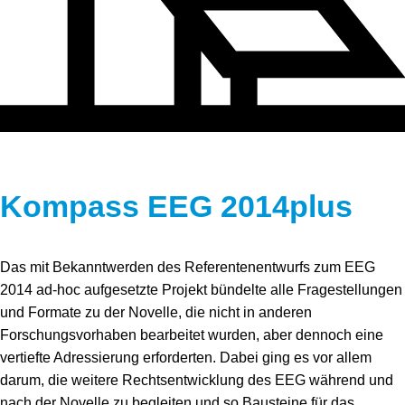
Speicher
Forschungsnetzwerk
Stromerzeugung
Bibliothek
Wärme
Newsletter
Wasserstoff
Infomaterial
Schriften zum Umweltenergierecht
Kompass EEG 2014
plus
Das mit Bekanntwerden des Referentenentwurfs zum EEG
2014 ad-hoc aufgesetzte Projekt bündelte alle Fragestellungen
und Formate zu der Novelle, die nicht in anderen
Forschungsvorhaben bearbeitet wurden, aber dennoch eine
vertiefte Adressierung erforderten. Dabei ging es vor allem
darum, die weitere Rechtsentwicklung des EEG während und
nach der Novelle zu begleiten und so Bausteine für das