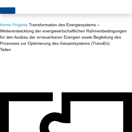
Themen
Home
Projekte
Transformation des Energiesystems –
Projekte
Akzeptanz
Weiterentwicklung der energiewirtschaftlichen Rahmenbedingungen
für den Ausbau der erneuerbaren Energien sowie Begleitung des
Publikationen
Europa
Prozesses zur Optimierung des Gesamtsystems (TransEn)
Teilen
News
Flächen
Blog
Genehmigungen
Karriere
Grundsatzfragen
Über uns
Märkte
Netze
Stiftungsporträt
Sektorenkopplung
Team