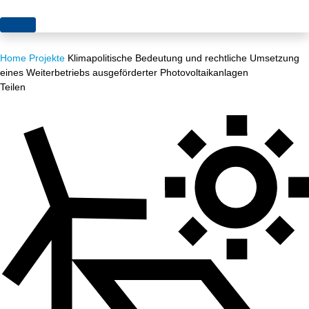
Themen
Home
Projekte
Klimapolitische Bedeutung und rechtliche Umsetzung
Projekte
Akzeptanz
eines Weiterbetriebs ausgeförderter Photovoltaikanlagen
Teilen
Publikationen
Europa
News
Flächen
Blog
Genehmigungen
Karriere
Grundsatzfragen
Über uns
Märkte
Netze
Stiftungsporträt
Sektorenkopplung
Team