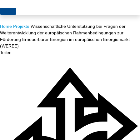
Themen
Home
Projekte
Wissenschaftliche Unterstützung bei Fragen der
Projekte
Akzeptanz
Weiterentwicklung der europäischen Rahmenbedingungen zur
Förderung Erneuerbarer Energien im europäischen Energiemarkt
Publikationen
Europa
(WEREE)
Teilen
News
Flächen
Blog
Genehmigungen
Karriere
Grundsatzfragen
Über uns
Märkte
Netze
Stiftungsporträt
Sektorenkopplung
Team