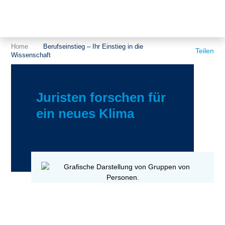
Themen
Projekte
Akzeptanz
Home
Berufseinstieg – Ihr Einstieg in die
Teilen
Wissenschaft
Publikationen
Europa
News
Flächen
Juristen forschen für
Blog
Genehmigungen
ein neues Klima
Karriere
Grundsatzfragen
Über uns
Märkte
Netze
Stiftungsporträt
Sektorenkopplung
Team
Speicher
Forschungsnetzwerk