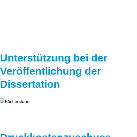
Speicher
Forschungsnetzwerk
Stromerzeugung
Bibliothek
Wärme
Newsletter
Wasserstoff
Infomaterial
Unterstützung bei der
Schriften zum Umweltenergierecht
Veröffentlichung der
Dissertation