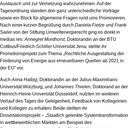
Speicher
Forschungsnetzwerk
Austausch und zur Vernetzung wahrzunehmen. Auf der
Tagesordnung standen drei ganz unterschiedliche Vorträge
Stromerzeugung
Bibliothek
sowie ein Block für allgemeine Fragen rund ums Promovieren.
Nach einer kurzen Begrüßung durch
Daniela Fietze
und
Frank
Wärme
Newsletter
Sailer
von der Stiftung Umweltenergierecht ging es direkt in
medias res:
Annegret Mordhorst
, Doktorandin an der BTU
Wasserstoff
Infomaterial
Cottbus/Friedrich-Schiller-Universität Jena, stellte ihr
Promotionsprojekt zum Thema „Rechtliche Ausgestaltung der
Schriften zum Umweltenergierecht
Förderung von Energie aus erneuerbaren Quellen ab 2021 in
der EU“ vor.
Auch
Anna Halbig
, Doktorandin an der Julius-Maximilians-
Universität Würzburg, und
Johannes Thielen
, Doktorand an der
Heinrich-Heine-Universität Düsseldorf, nutzten im weiteren
Verlauf des Tages die Gelegenheit, Feedback von Kolleginnen
und Kollegen zu erhalten: Beide stellten ihr
Dissertationsprojekt – „Staatlich gelenkte Systemtransformation
in wettbewerblichen Märkten am Beispiel des