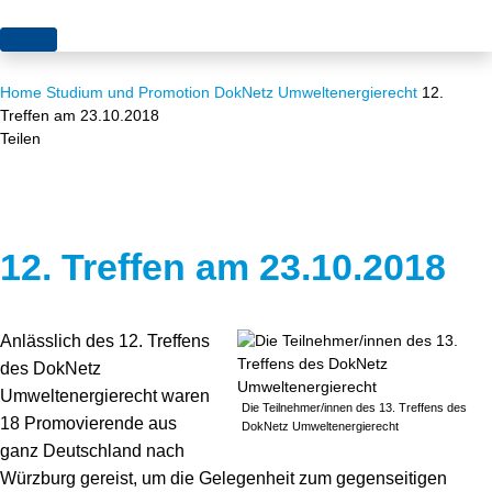
Themen
Home
Studium und Promotion
DokNetz Umweltenergierecht
12.
Projekte
Akzeptanz
Treffen am 23.10.2018
Teilen
Publikationen
Europa
News
Flächen
Blog
Genehmigungen
12. Treffen am 23.10.2018
Karriere
Grundsatzfragen
Anlässlich des 12. Treffens
Über uns
Märkte
des DokNetz
Umweltenergierecht waren
Netze
Stiftungsporträt
Die Teilnehmer/innen des 13. Treffens des
18 Promovierende aus
DokNetz Umweltenergierecht
ganz Deutschland nach
Sektorenkopplung
Team
Würzburg gereist, um die Gelegenheit zum gegenseitigen