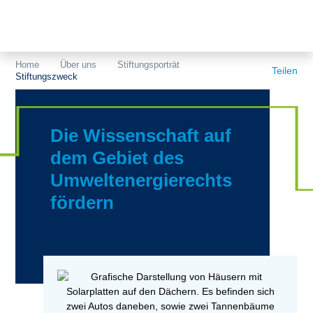
Themen
Projekte
Akzeptanz
Home
Über uns
Stiftungsporträt
Teilen
Stiftungszweck
Publikationen
Europa
News
Flächen
Die Wissenschaft auf
Blog
Genehmigungen
dem Gebiet des
Umweltenergierechts
Karriere
Grundsatzfragen
fördern
Über uns
Märkte
Netze
Stiftungsporträt
Sektorenkopplung
Team
Speicher
Forschungsnetzwerk