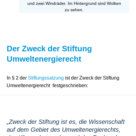
Stromerzeugung
Bibliothek
Wärme
Newsletter
Wasserstoff
Infomaterial
Der Zweck der Stiftung
Schriften zum
Umweltenergierecht
Umweltenergierecht
In § 2 der
Stiftungssatzung
ist der Zweck der Stiftung
Umweltenergierecht festgeschrieben:
„Zweck der Stiftung ist es, die Wissenschaft
auf dem Gebiet des Umweltenergierechts,