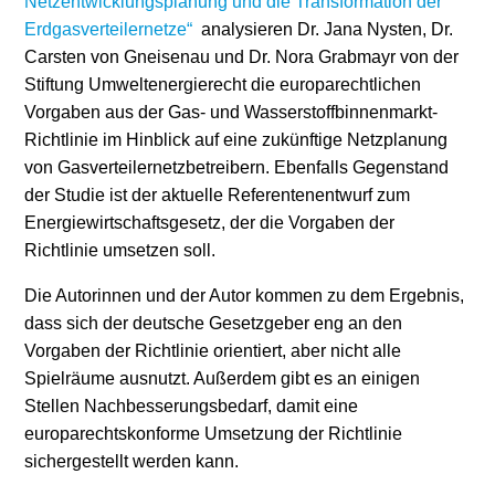
Netzentwicklungsplanung und die Transformation der
Erdgasverteilernetze“
analysieren Dr. Jana Nysten, Dr.
Stromerzeugung
Bibliothek
Carsten von Gneisenau und Dr. Nora Grabmayr von der
Stiftung Umweltenergierecht die europarechtlichen
Wärme
Newsletter
Vorgaben aus der Gas- und Wasserstoffbinnenmarkt-
Richtlinie im Hinblick auf eine zukünftige Netzplanung
Wasserstoff
Infomaterial
von Gasverteilernetzbetreibern. Ebenfalls Gegenstand
Schriften zum
der Studie ist der aktuelle Referentenentwurf zum
Umweltenergierecht
Energiewirtschaftsgesetz, der die Vorgaben der
Richtlinie umsetzen soll.
Die Autorinnen und der Autor kommen zu dem Ergebnis,
dass sich der deutsche Gesetzgeber eng an den
Vorgaben der Richtlinie orientiert, aber nicht alle
Spielräume ausnutzt. Außerdem gibt es an einigen
Stellen Nachbesserungsbedarf, damit eine
europarechtskonforme Umsetzung der Richtlinie
sichergestellt werden kann.