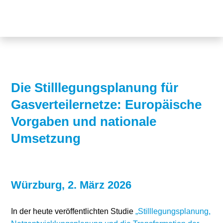
Themen
Projekte
Akzeptanz
Publikationen
Europa
News
Flächen
Die Stilllegungsplanung für
Gasverteilernetze: Europäische
Blog
Genehmigungen
Vorgaben und nationale
Karriere
Grundsatzfragen
Umsetzung
Über uns
Märkte
Netze
Stiftungsporträt
Würzburg, 2. März 2026
Sektorenkopplung
Team
In der heute veröffentlichten Studie
„Stilllegungsplanung,
Speicher
Forschungsnetzwerk