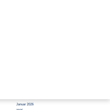
Zeitraum
August 2026
Juli 2026
Juni 2026
Mai 2026
April 2026
März 2026
Februar 2026
Januar 2026