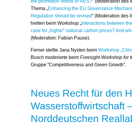
the promotion needs of RES?
“ (Moderation des
Thema „
Enhancing the EU Governance Mechanis
Regulation should be revised
“ (Moderation des
hielten beim Workshop „
Interactions between the
case for „higher” national carbon prices? And w
(Moderation: Fabian Pause).
Ferner stellte Jana Nysten beim
Workshop „Clim
Busch moderierte beim
Foresight Workshop for 
Gruppe “Competitiveness and Green Growth”.
Neues Recht für den H
Wasserstoffwirtschaft 
Norddeutschen Realla