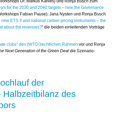
 Workshops Dr. Markus Kahles) und Ronja Busch zum
m for the 2030 and 2040 targets – how the Governance
 Workshops Fabian Pause). Jana Nysten und Ronja Busch
 new ETS II and national carbon pricing instruments – the
hat about the revenues?
“ die beiden einleitenden Vorträge
ate clubs“ den (WTO-)rechtlichen Rahmen
vor und Ronja
the Next Generation of the Green Deal
die Szenario-
ochlauf der
– Halbzeitbilanz des
bors