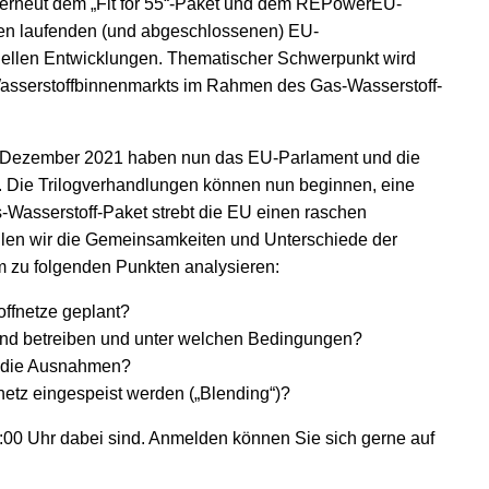
s erneut dem „Fit for 55“-Paket und dem REPowerEU-
den laufenden (und abgeschlossenen) EU-
ellen Entwicklungen. Thematischer Schwerpunkt wird
asserstoffbinnenmarkts im Rahmen des Gas-Wasserstoff-
 Dezember 2021 haben nun das EU-Parlament und die
gt. Die Trilogverhandlungen können nun beginnen, eine
s-Wasserstoff-Paket strebt die EU einen raschen
llen wir die Gemeinsamkeiten und Unterschiede der
m zu folgenden Punkten analysieren:
ffnetze geplant?
und betreiben und unter welchen Bedingungen?
d die Ausnahmen?
netz eingespeist werden („Blending“)?
:00 Uhr dabei sind. Anmelden können Sie sich gerne auf