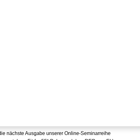
Die Regulierung des
stoffbinnenmarkts
die nächste Ausgabe unserer Online-Seminarreihe