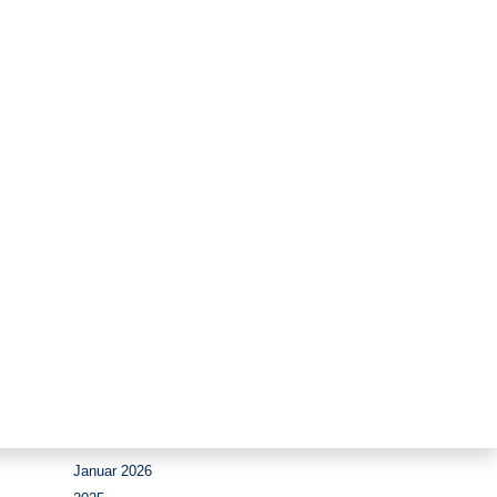
Zeitraum
August 2026
Juli 2026
Juni 2026
Mai 2026
April 2026
März 2026
Februar 2026
Januar 2026