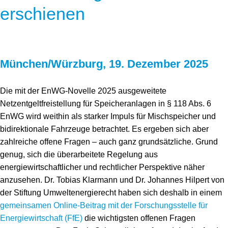
Speicher
Forschungsnetzwerk
erschienen
Stromerzeugung
Bibliothek
Wärme
Newsletter
München/Würzburg, 19. Dezember 2025
Wasserstoff
Infomaterial
Die mit der EnWG-Novelle 2025 ausgeweitete
Schriften zum Umweltenergierecht
Netzentgeltfreistellung für Speicheranlagen in § 118 Abs. 6
EnWG wird weithin als starker Impuls für Mischspeicher und
bidirektionale Fahrzeuge betrachtet. Es ergeben sich aber
zahlreiche offene Fragen – auch ganz grundsätzliche. Grund
genug, sich die überarbeitete Regelung aus
energiewirtschaftlicher und rechtlicher Perspektive näher
anzusehen. Dr. Tobias Klarmann und Dr. Johannes Hilpert von
der Stiftung Umweltenergierecht haben sich deshalb in einem
gemeinsamen Online-Beitrag mit der Forschungsstelle für
Energiewirtschaft (FfE)
die wichtigsten offenen Fragen