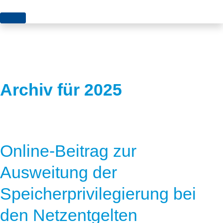
Themen
Projekte
Akzeptanz
Publikationen
Europa
Archiv für 2025
News
Flächen
Blog
Genehmigungen
Karriere
Grundsatzfragen
Online-Beitrag zur
Über uns
Märkte
Ausweitung der
Netze
Stiftungsporträt
Speicherprivilegierung bei
Sektorenkopplung
Team
den Netzentgelten