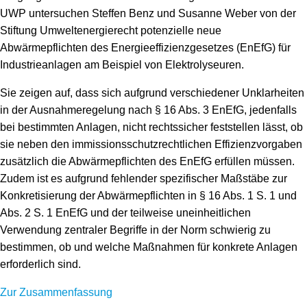
Speicher
Forschungsnetzwerk
UWP untersuchen Steffen Benz und Susanne Weber von der
Stiftung Umweltenergierecht potenzielle neue
Stromerzeugung
Bibliothek
Abwärmepflichten des Energieeffizienzgesetzes (EnEfG) für
Industrieanlagen am Beispiel von Elektrolyseuren.
Wärme
Newsletter
Sie zeigen auf, dass sich aufgrund verschiedener Unklarheiten
Wasserstoff
Infomaterial
in der Ausnahmeregelung nach § 16 Abs. 3 EnEfG, jedenfalls
bei bestimmten Anlagen, nicht rechtssicher feststellen lässt, ob
Schriften zum Umweltenergierecht
sie neben den immissionsschutzrechtlichen Effizienzvorgaben
zusätzlich die Abwärmepflichten des EnEfG erfüllen müssen.
Zudem ist es aufgrund fehlender spezifischer Maßstäbe zur
Konkretisierung der Abwärmepflichten in § 16 Abs. 1 S. 1 und
Abs. 2 S. 1 EnEfG und der teilweise uneinheitlichen
Verwendung zentraler Begriffe in der Norm schwierig zu
bestimmen, ob und welche Maßnahmen für konkrete Anlagen
erforderlich sind.
Zur Zusammenfassung