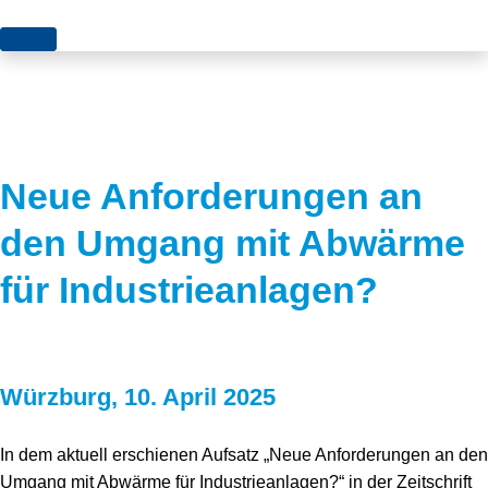
Themen
Projekte
Akzeptanz
Publikationen
Europa
Neue Anforderungen an
News
Flächen
den Umgang mit Abwärme
Blog
Genehmigungen
für Industrieanlagen?
Karriere
Grundsatzfragen
Über uns
Märkte
Würzburg, 10. April 2025
Netze
Stiftungsporträt
Sektorenkopplung
Team
In dem aktuell erschienen Aufsatz „Neue Anforderungen an den
Umgang mit Abwärme für Industrieanlagen?“ in der Zeitschrift