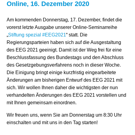
Online, 16. Dezember 2020
Stromerzeugung
Bibliothek
Am kommenden Donnerstag, 17. Dezember, findet die
Wärme
Newsletter
vorerst letzte Ausgabe unserer Online-Seminarreihe
„
Stiftung spezial #EEG2021
“ statt. Die
Wasserstoff
Infomaterial
Regierungsparteien haben sich auf die Ausgestaltung
des EEG 2021 geeinigt. Damit ist der Weg frei für eine
Schriften zum
Beschlussfassung des Bundestags und den Abschluss
Umweltenergierecht
des Gesetzgebungsverfahrens noch in dieser Woche.
Die Einigung bringt einige kurzfristig eingearbeitete
Änderungen am bisherigen Entwurf des EEG 2021 mit
sich. Wir wollen Ihnen daher die wichtigsten der nun
verhandelten Änderungen des EEG 2021 vorstellen und
mit Ihnen gemeinsam einordnen.
Wir freuen uns, wenn Sie am Donnerstag um 8:30 Uhr
einschalten und mit uns in den Tag starten!