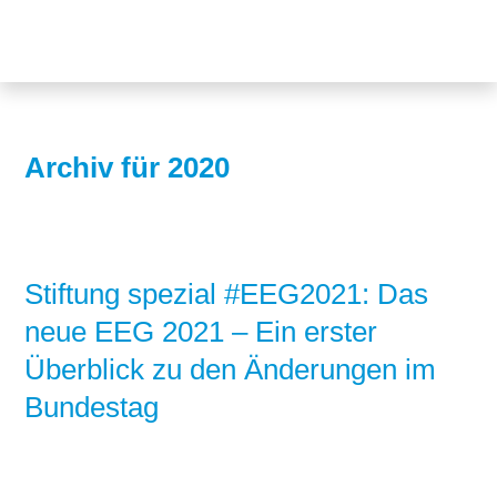
Themen
Projekte
Akzeptanz
Publikationen
Europa
Archiv für 2020
News
Flächen
Blog
Genehmigungen
Karriere
Grundsatzfragen
Stiftung spezial #EEG2021: Das
neue EEG 2021 – Ein erster
Über uns
Märkte
Überblick zu den Änderungen im
Netze
Stiftungsporträt
Bundestag
Sektorenkopplung
Team
Speicher
Forschungsnetzwerk