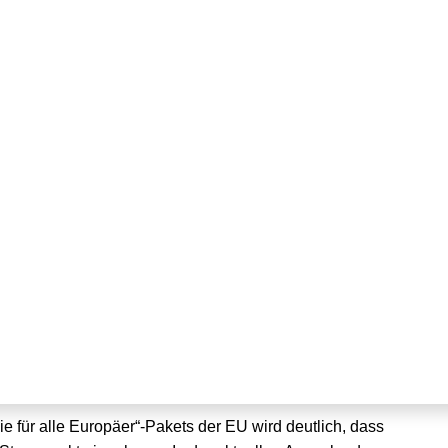
ren als „Enabler“
erschienen
e für alle Europäer“-Pakets der EU wird deutlich, dass