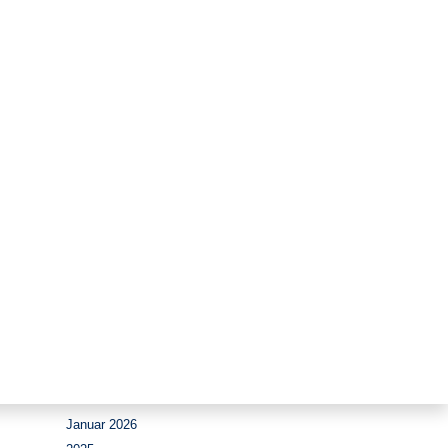
Zeitraum
August 2026
Juli 2026
Juni 2026
Mai 2026
April 2026
März 2026
Februar 2026
Januar 2026