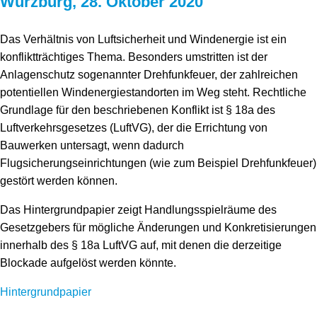
Würzburg, 28. Oktober 2020
Speicher
Forschungsnetzwerk
Das Verhältnis von Luftsicherheit und Windenergie ist ein
Stromerzeugung
Bibliothek
konfliktträchtiges Thema. Besonders umstritten ist der
Wärme
Newsletter
Anlagenschutz sogenannter Drehfunkfeuer, der zahlreichen
potentiellen Windenergiestandorten im Weg steht. Rechtliche
Wasserstoff
Infomaterial
Grundlage für den beschriebenen Konflikt ist § 18a des
Luftverkehrsgesetzes (LuftVG), der die Errichtung von
Schriften zum Umweltenergierecht
Bauwerken untersagt, wenn dadurch
Flugsicherungseinrichtungen (wie zum Beispiel Drehfunkfeuer)
gestört werden können.
Das Hintergrundpapier zeigt Handlungsspielräume des
Gesetzgebers für mögliche Änderungen und Konkretisierungen
innerhalb des § 18a LuftVG auf, mit denen die derzeitige
Blockade aufgelöst werden könnte.
Hintergrundpapier