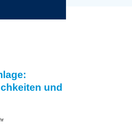
lage:
chkeiten und
hr