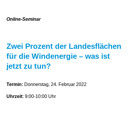
Stromerzeugung
Bibliothek
Online-Seminar
Wärme
Newsletter
Wasserstoff
Infomaterial
Zwei Prozent der Landesflächen
Schriften zum
für die Windenergie – was ist
Umweltenergierecht
jetzt zu tun?
Termin:
Donnerstag, 24. Februar 2022
Uhrzeit:
9:00-10:00 Uhr