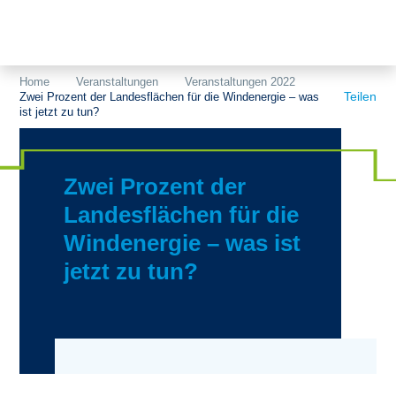
Themen
Projekte
Akzeptanz
Home
Veranstaltungen
Veranstaltungen 2022
Teilen
Zwei Prozent der Landesflächen für die Windenergie – was
Publikationen
Europa
ist jetzt zu tun?
News
Flächen
Zwei Prozent der
Blog
Genehmigungen
Landesflächen für die
Karriere
Grundsatzfragen
Windenergie – was ist
Über uns
Märkte
jetzt zu tun?
Netze
Stiftungsporträt
Sektorenkopplung
Team
Speicher
Forschungsnetzwerk