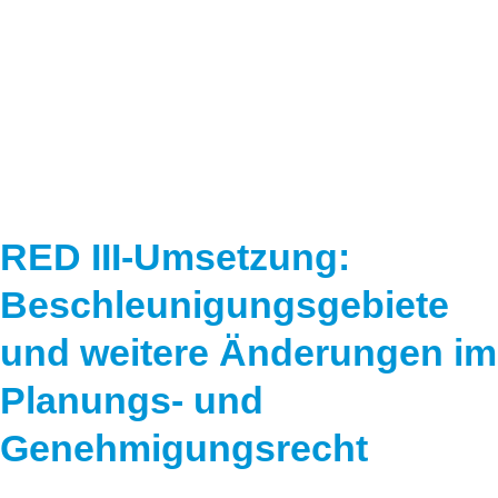
Speicher
Forschungsnetzwerk
Stromerzeugung
Bibliothek
Wärme
Newsletter
Wasserstoff
Infomaterial
Schriften zum Umweltenergierecht
RED III-Umsetzung:
Beschleunigungsgebiete
und weitere Änderungen im
Planungs- und
Genehmigungsrecht