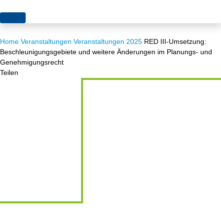
Themen
Home
Veranstaltungen
Veranstaltungen 2025
RED III-Umsetzung:
Projekte
Akzeptanz
Beschleunigungsgebiete und weitere Änderungen im Planungs- und
Genehmigungsrecht
Publikationen
Europa
Teilen
News
Flächen
Blog
Genehmigungen
Karriere
Grundsatzfragen
Über uns
Märkte
Netze
Stiftungsporträt
Sektorenkopplung
Team