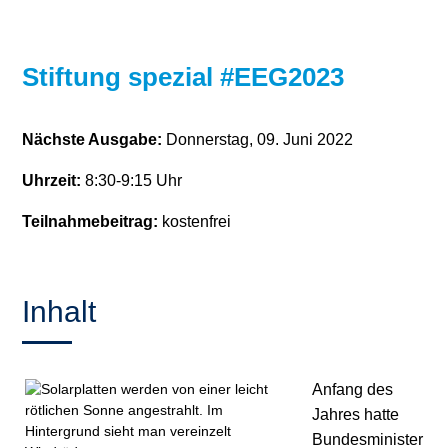
Stromerzeugung
Bibliothek
Stiftung spezial #EEG2023
Wärme
Newsletter
Wasserstoff
Infomaterial
Nächste Ausgabe:
Donnerstag, 09. Juni 2022
Schriften zum
Uhrzeit:
8:30-9:15 Uhr
Umweltenergierecht
Teilnahmebeitrag:
kostenfrei
Inhalt
Anfang des
Jahres hatte
Bundesminister