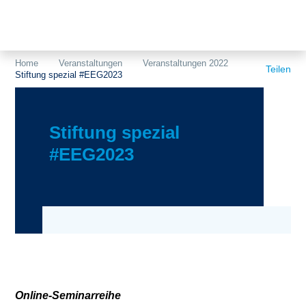
Themen
Projekte
Akzeptanz
Home
Veranstaltungen
Veranstaltungen 2022
Teilen
Stiftung spezial #EEG2023
Publikationen
Europa
News
Flächen
Stiftung spezial
Blog
Genehmigungen
#EEG2023
Karriere
Grundsatzfragen
Über uns
Märkte
Netze
Stiftungsporträt
Sektorenkopplung
Team
Online-Seminarreihe
Speicher
Forschungsnetzwerk