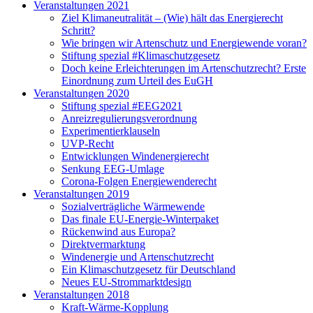
Veranstaltungen 2021
Ziel Klimaneutralität – (Wie) hält das Energierecht
Schritt?
Wie bringen wir Artenschutz und Energiewende voran?
Stiftung spezial #Klimaschutzgesetz
Doch keine Erleichterungen im Artenschutzrecht? Erste
Einordnung zum Urteil des EuGH
Veranstaltungen 2020
Stiftung spezial #EEG2021
Anreizregulierungsverordnung
Experimentierklauseln
UVP-Recht
Entwicklungen Windenergierecht
Senkung EEG-Umlage
Corona-Folgen Energiewenderecht
Veranstaltungen 2019
Sozialverträgliche Wärmewende
Das finale EU-Energie-Winterpaket
Rückenwind aus Europa?
Direktvermarktung
Windenergie und Artenschutzrecht
Ein Klimaschutzgesetz für Deutschland
Neues EU-Strommarktdesign
Veranstaltungen 2018
Kraft-Wärme-Kopplung