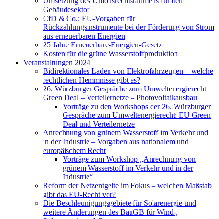
Umsetzung des Unionsrechtsrahmens für den
Gebäudesektor
CfD & Co.: EU-Vorgaben für
Rückzahlungsinstrumente bei der Förderung von Strom
aus erneuerbaren Energien
25 Jahre Erneuerbare-Energien-Gesetz
Kosten für die grüne Wasserstoffproduktion
Veranstaltungen 2024
Bidirektionales Laden von Elektrofahrzeugen – welche
rechtlichen Hemmnisse gibt es?
26. Würzburger Gespräche zum Umweltenergierecht
Green Deal – Verteilernetze – Photovoltaikausbau
Vorträge zu den Workshops der 26. Würzburger
Gespräche zum Umweltenergierecht: EU Green
Deal und Verteilernetze
Anrechnung von grünem Wasserstoff im Verkehr und
in der Industrie – Vorgaben aus nationalem und
europäischem Recht
Vorträge zum Workshop „Anrechnung von
grünem Wasserstoff im Verkehr und in der
Industrie“
Reform der Netzentgelte im Fokus – welchen Maßstab
gibt das EU-Recht vor?
Die Beschleunigungsgebiete für Solarenergie und
weitere Änderungen des BauGB für Wind-,