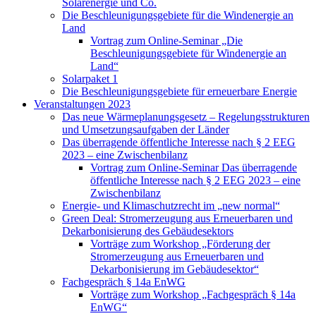
Solarenergie und Co.
Die Beschleunigungsgebiete für die Windenergie an
Land
Vortrag zum Online-Seminar „Die
Beschleunigungsgebiete für Windenergie an
Land“
Solarpaket 1
Die Beschleunigungsgebiete für erneuerbare Energie
Veranstaltungen 2023
Das neue Wärmeplanungsgesetz – Regelungsstrukturen
und Umsetzungsaufgaben der Länder
Das überragende öffentliche Interesse nach § 2 EEG
2023 – eine Zwischenbilanz
Vortrag zum Online-Seminar Das überragende
öffentliche Interesse nach § 2 EEG 2023 – eine
Zwischenbilanz
Energie- und Klimaschutzrecht im „new normal“
Green Deal: Stromerzeugung aus Erneuerbaren und
Dekarbonisierung des Gebäudesektors
Vorträge zum Workshop „Förderung der
Stromerzeugung aus Erneuerbaren und
Dekarbonisierung im Gebäudesektor“
Fachgespräch § 14a EnWG
Vorträge zum Workshop „Fachgespräch § 14a
EnWG“