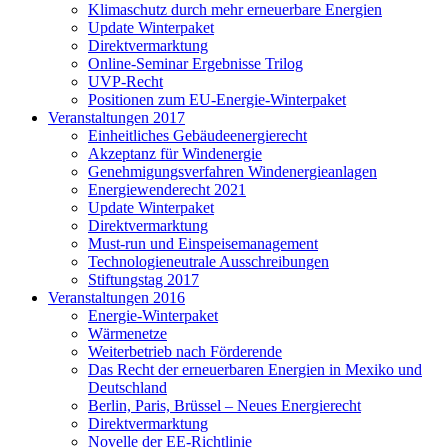
Klimaschutz durch mehr erneuerbare Energien
Update Winterpaket
Direktvermarktung
Online-Seminar Ergebnisse Trilog
UVP-Recht
Positionen zum EU-Energie-Winterpaket
Veranstaltungen 2017
Einheitliches Gebäudeenergierecht
Akzeptanz für Windenergie
Genehmigungsverfahren Windenergieanlagen
Energiewenderecht 2021
Update Winterpaket
Direktvermarktung
Must-run und Einspeisemanagement
Technologieneutrale Ausschreibungen
Stiftungstag 2017
Veranstaltungen 2016
Energie-Winterpaket
Wärmenetze
Weiterbetrieb nach Förderende
Das Recht der erneuerbaren Energien in Mexiko und
Deutschland
Berlin, Paris, Brüssel – Neues Energierecht
Direktvermarktung
Novelle der EE-Richtlinie