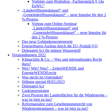
Vorträge zum Workshop „Fachgespräch § 14a
EnWG“
„Länderöffnungsklausel“ und
„Gemeindeöffnungsklausel“ – neue Impulse für den 2
%-Prozess
Vortrag zum Online-Seminar
„Länderöffnungsklausel“ und
„Gemeindeöffnungsklausel“ – neue Impulse für
den 2 %-Prozess
Das neue Gebäudeenergiegesetz
Erneuerbaren-Ausbau durch die EU-Notfall-VO
Delegated Act für grünen Wasserstoff
Veranstaltungen 2022
Klimaclubs & Co. – Was sagt internationales Recht
dazu?
Wer? Wie? Was? – ZeitenWENDE und
EnergieWENDErecht
Was steckt im Osterpaket?
Stiftung spezial #EEG2023
Delegated Act
Gaskonzessionen
Zwei Prozent der Landesflächen für die Windenergie –
was ist jetzt zu tun?
Reformansätze zum Genehmigungsrecht von
Windenergieanlagen – was ist jetzt zu tun?