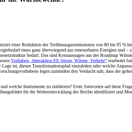
tzziel einer Reduktion der Treibhausgasemissionen von 80 bis 95 % bis
giebedarf muss ganz überwiegend aus erneuerbaren Energien und – zu 
menetzstruktur bedarf. Das sind Kernaussagen aus der Roadmap Wärm
ssenen
Vorhaben „Interaktion EE-Strom, Wärme, Verkehr“
erarbeitet ha
 Lage ist, diesen Transformationspfad einzuleiten oder welche Anp
Forschungsvorhabens legen zumindest den Verdacht nah, dass der gelten
en und welche Instrumente zu etablieren? Erste Antworten auf diese 
sfelder für die Weiterentwicklung des Rechts identifiziert und Modell