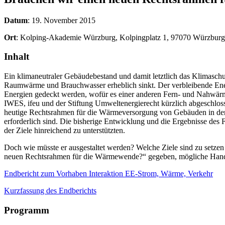
Datum
: 19. November 2015
Ort
: Kolping-Akademie Würzburg, Kolpingplatz 1, 97070 Würzburg
Inhalt
Ein klimaneutraler Gebäudebestand und damit letztlich das Klimaschu
Raumwärme und Brauchwasser erheblich sinkt. Der verbleibende Ener
Energien gedeckt werden, wofür es einer anderen Fern- und Nahwär
IWES, ifeu und der Stiftung Umweltenergierecht kürzlich abgeschlo
heutige Rechtsrahmen für die Wärmeversorgung von Gebäuden in der
erforderlich sind. Die bisherige Entwicklung und die Ergebnisse des 
der Ziele hinreichend zu unterstützten.
Doch wie müsste er ausgestaltet werden? Welche Ziele sind zu setz
neuen Rechtsrahmen für die Wärmewende?“ gegeben, mögliche Handlung
Endbericht zum Vorhaben Interaktion EE-Strom, Wärme, Verkehr
Kurzfassung des Endberichts
Programm