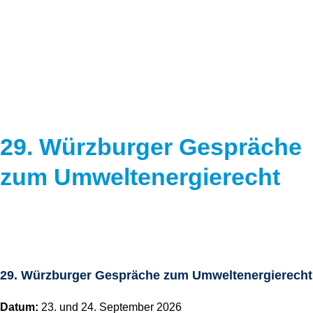
Speicher
Forschungsnetzwerk
Stromerzeugung
Bibliothek
Wärme
Newsletter
Wasserstoff
Infomaterial
Schriften zum Umweltenergierecht
29. Würzburger Gespräche
zum Umweltenergierecht
29. Würzburger Gespräche zum Umweltenergierecht
Datum:
23. und 24. September 2026