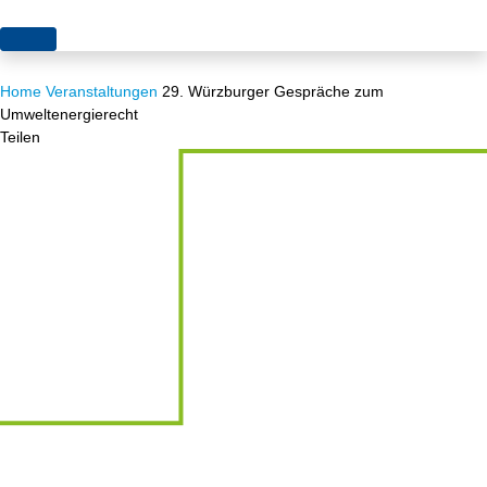
Themen
Home
Veranstaltungen
29. Würzburger Gespräche zum
Projekte
Akzeptanz
Umweltenergierecht
Teilen
Publikationen
Europa
News
Flächen
Blog
Genehmigungen
Karriere
Grundsatzfragen
Über uns
Märkte
Netze
Stiftungsporträt
Sektorenkopplung
Team