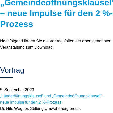
„Gemeindeöffnungsklausel
Speicher
Forschungsnetzwerk
– neue Impulse für den 2 %-
Stromerzeugung
Bibliothek
Prozess
Wärme
Newsletter
Wasserstoff
Infomaterial
Nachfolgend finden Sie die Vortragsfolien der oben genannten
Veranstaltung zum Download.
Schriften zum Umweltenergierecht
Vortrag
5. September 2023
„Länderöffnungsklausel“ und „Gemeindeöffnungsklausel“ –
neue Impulse für den 2 %-Prozess
Dr. Nils Wegner, Stiftung Umweltenergierecht