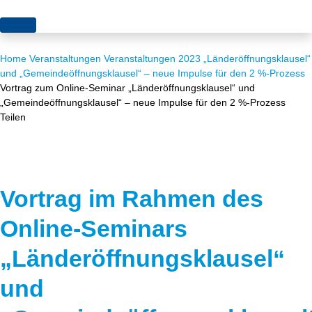
Themen
Home
Veranstaltungen
Veranstaltungen 2023
„Länderöffnungsklausel“
Projekte
Akzeptanz
und „Gemeindeöffnungsklausel“ – neue Impulse für den 2 %-Prozess
Vortrag zum Online-Seminar „Länderöffnungsklausel“ und
Publikationen
Europa
„Gemeindeöffnungsklausel“ – neue Impulse für den 2 %-Prozess
Teilen
News
Flächen
Blog
Genehmigungen
Karriere
Grundsatzfragen
Vortrag im Rahmen des
Online-Seminars
Über uns
Märkte
„
Länderöffnungsklausel“
Netze
Stiftungsporträt
und
Sektorenkopplung
Team