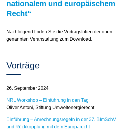
nationalem und europäischem
Stromerzeugung
Bibliothek
Recht“
Wärme
Newsletter
Nachfolgend finden Sie die Vortragsfolien der oben
Wasserstoff
Infomaterial
genannten Veranstaltung zum Download.
Schriften zum
Umweltenergierecht
Vorträge
26. September 2024
NRL Workshop – Einführung in den Tag
Oliver Antoni, Stiftung Umweltenergierecht
Einführung – Anrechnungsregeln in der 37. BImSchV
und Rückkopplung mit dem Europarecht