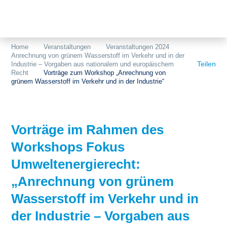
Themen
Projekte
Akzeptanz
Home
Veranstaltungen
Veranstaltungen 2024
Anrechnung von grünem Wasserstoff im Verkehr und in der
Publikationen
Europa
Teilen
Industrie – Vorgaben aus nationalem und europäischem
Recht
Vorträge zum Workshop „Anrechnung von
News
Flächen
grünem Wasserstoff im Verkehr und in der Industrie“
Blog
Genehmigungen
Vorträge im Rahmen des
Karriere
Grundsatzfragen
Workshops Fokus
Über uns
Märkte
Umweltenergierecht:
Netze
Stiftungsporträt
„Anrechnung von grünem
Wasserstoff im Verkehr und in
Sektorenkopplung
Team
der Industrie – Vorgaben aus
Speicher
Forschungsnetzwerk