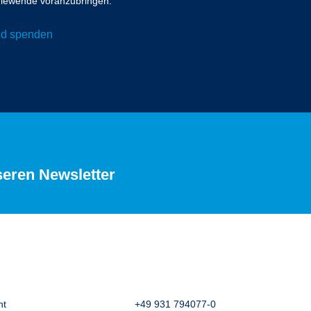
ergiewende voranzubringen.
und spenden
seren Newsletter
ht
+49 931 794077-0