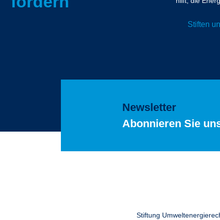
fördern
hilft, die En
Stiften 
Newsletter
Abonnieren Sie un
Stiftung Umweltenergierec