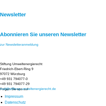
Newsletter
Abonnieren Sie unseren Newsletter
zur Newsletteranmeldung
Stiftung Umweltenergierecht
Friedrich-Ebert-Ring 9
97072 Würzburg
+49 931 794077-0
+49 931 794077-29
mail@stiftung-umweltenergierecht.de
Folgen Sie uns auf
Impressum
Datenschutz