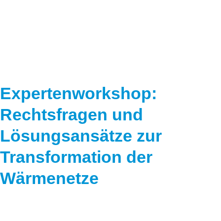
Speicher
Forschungsnetzwerk
Stromerzeugung
Bibliothek
Wärme
Newsletter
Wasserstoff
Infomaterial
Expertenworkshop:
Schriften zum Umweltenergierecht
Rechtsfragen und
Lösungsansätze zur
Transformation der
Wärmenetze