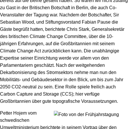
bereits auf die Beine gestellt haben. So waren wir nicht zufällig
zu Gast in der Britischen Botschaft in Berlin, die auch Co-
Veranstalter der Tagung war. Nachdem der Botschafter, Sir
Sebastian Wood, und Stiftungsvorstand Fabian Pause die
Gäste begrüßt hatten, berichtete Chris Stark, Generalsekretär
des britischen Climate Change Committee, über die 10-
jährigen Erfahrungen, auf die Großbritannien mit seinem
Climate Change Act zurückblicken kann. Die unabhängige
Expertise seiner Einrichtung werde vor allem von den
Parlamentariern geschätzt. Nach der weitgehenden
Dekarbonisierung des Stromsektors nehme man nun den
Mobilitäts- und Gebäudesektor in den Blick, um bis zum Jahr
2050 CO
2
-neutral zu sein. Eine Rolle spiele freilich auch
Carbon Capture and Storage (CCS); hier verfüge
Großbritannien über gute topografische Voraussetzungen.
Petter Hojem vom
schwedischen
Umweltministerium berichtete in seinem Vortrag über den