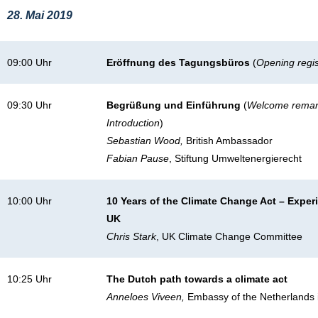
28. Mai 2019
09:00 Uhr
Eröffnung des Tagungsbüros
(
Opening regis
09:30 Uhr
Begrüßung und Einführung
(
Welcome remar
Introduction
)
Sebastian Wood,
British Ambassador
Fabian Pause
, Stiftung Umweltenergierecht
10:00 Uhr
10 Years of the Climate Change Act – Exper
UK
Chris Stark
, UK Climate Change Committee
10:25 Uhr
The Dutch path towards a climate act
Anneloes Viveen,
Embassy of the Netherlands i