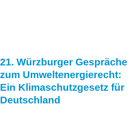
Speicher
Forschungsnetzwerk
Stromerzeugung
Bibliothek
Wärme
Newsletter
Wasserstoff
Infomaterial
Schriften zum Umweltenergierecht
21. Würzburger Gespräche
zum Umweltenergierecht:
Ein Klimaschutzgesetz für
Deutschland