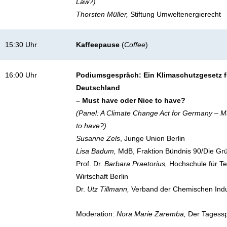
Law?)
Thorsten Müller,
Stiftung Umweltenergierecht
15:30 Uhr
Kaffeepause
(
Coffee
)
16:00 Uhr
Podiumsgespräch: Ein Klimaschutzgesetz f
Deutschland
– Must have oder Nice to have?
(Panel: A Climate Change Act for Germany – M
to have?)
Susanne Zels
, Junge Union Berlin
Lisa Badum,
MdB, Fraktion Bündnis 90/Die Gr
Prof. Dr.
Barbara Praetorius,
Hochschule für T
Wirtschaft Berlin
Dr.
Utz Tillmann
,
Verband der Chemischen Indu
Moderation:
Nora Marie Zaremba,
Der Tagessp