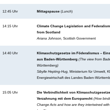
12:45 Uhr
Mittagspause
(
Lunch
)
14:15 Uhr
Climate Change Legislation and Federalism
from Scotland
Ariana Johnson,
Scottish Government
14:40 Uhr
Klimaschutzgesetze im Föderalismus –
Ein
aus Baden-Württemberg
(The view from Bad
Württemberg)
Sibylle Hepting-Hug,
Ministerium für Umwelt, K
Energiewirtschaft des Landes Baden-Württem
15:05 Uhr
Die Verbindlichkeit von Klimaschutzgesetz
Verzahnung mit dem Europarecht
(How bindi
Change Acts and how are they intertwined wit