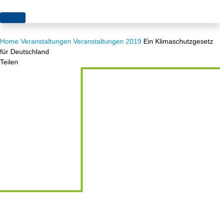
Themen
Home
Veranstaltungen
Veranstaltungen 2019
Ein Klimaschutzgesetz
Projekte
Akzeptanz
für Deutschland
Teilen
Publikationen
Europa
News
Flächen
Blog
Genehmigungen
Karriere
Grundsatzfragen
Über uns
Märkte
Netze
Stiftungsporträt
Sektorenkopplung
Team