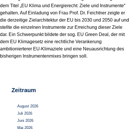
Speicher
Forschungsnetzwerk
dem Titel „EU Klima und Energierecht: Ziele und Instrumente“
gehalten. Auf Einladung von Frau Prof. Dr. Feichtner zeigte er
Stromerzeugung
Bibliothek
die derzeitige Zielarchitektur der EU bis 2030 und 2050 auf und
stellte die einzelnen Instrumente zur Erreichung dieser Ziele
Wärme
Newsletter
dar. Ein Schwerpunkt bildete der sog. EU Green Deal, der mit
dem EU Klimagesetz eine rechtliche Verankerung
Wasserstoff
Infomaterial
ambitionierterer EU-Klimaziele und eine Neuausrichtung des
Schriften zum Umweltenergierecht
bisherigen Instrumentenmixes bringen soll.
Zeitraum
August 2026
Juli 2026
Juni 2026
Mai 2026