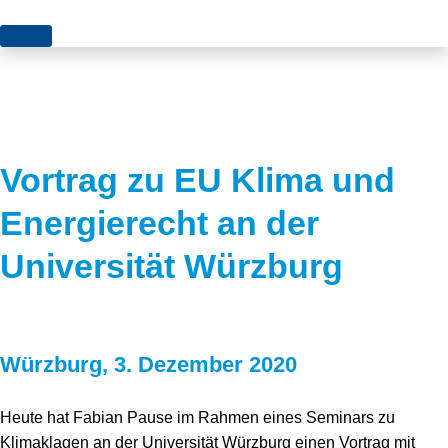
Themen
Projekte
Akzeptanz
Publikationen
Europa
Vortrag zu EU Klima und
News
Flächen
Energierecht an der
Blog
Genehmigungen
Universität Würzburg
Karriere
Grundsatzfragen
Über uns
Märkte
Würzburg, 3. Dezember 2020
Netze
Stiftungsporträt
Sektorenkopplung
Team
Heute hat Fabian Pause im Rahmen eines Seminars zu
Klimaklagen an der Universität Würzburg einen Vortrag mit