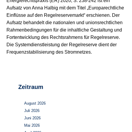
Energierechtspraxis (ER) 2020, S. 238-242 ist ein
Aufsatz von Anna Halbig mit dem Titel „Europarechtliche
Stromerzeugung
Bibliothek
Einflüsse auf den Regelreservemarkt“ erschienen. Der
Aufsatz behandelt die nationalen und unionsrechtlichen
Wärme
Newsletter
Rahmenbedingungen für die inhaltliche Gestaltung und
Fortentwicklung des Rechtsrahmens für Regelreserve.
Wasserstoff
Infomaterial
Die Systemdienstleistung der Regelreserve dient der
Schriften zum
Frequenzstabilisierung des Stromnetzes.
Umweltenergierecht
Zeitraum
August 2026
Juli 2026
Juni 2026
Mai 2026