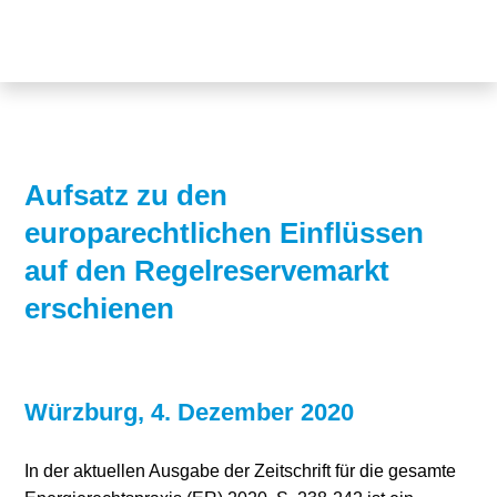
Themen
Projekte
Akzeptanz
Publikationen
Europa
News
Flächen
Aufsatz zu den
europarechtlichen Einflüssen
Blog
Genehmigungen
auf den Regelreservemarkt
Karriere
Grundsatzfragen
erschienen
Über uns
Märkte
Netze
Stiftungsporträt
Würzburg, 4. Dezember 2020
Sektorenkopplung
Team
In der aktuellen Ausgabe der Zeitschrift für die gesamte
Speicher
Forschungsnetzwerk