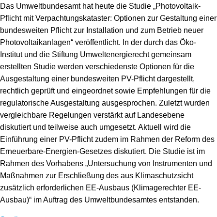
Speicher
Forschungsnetzwerk
Das Umweltbundesamt hat heute die Studie „Photovoltaik-
Pflicht mit Verpachtungskataster: Optionen zur Gestaltung einer
Stromerzeugung
Bibliothek
bundesweiten Pflicht zur Installation und zum Betrieb neuer
Photovoltaikanlagen“ veröffentlicht. In der durch das Öko-
Wärme
Newsletter
Institut und die Stiftung Umweltenergierecht gemeinsam
erstellten Studie werden verschiedenste Optionen für die
Wasserstoff
Infomaterial
Ausgestaltung einer bundesweiten PV-Pflicht dargestellt,
rechtlich geprüft und eingeordnet sowie Empfehlungen für die
Schriften zum Umweltenergierecht
regulatorische Ausgestaltung ausgesprochen. Zuletzt wurden
vergleichbare Regelungen verstärkt auf Landesebene
diskutiert und teilweise auch umgesetzt. Aktuell wird die
Einführung einer PV-Pflicht zudem im Rahmen der Reform des
Erneuerbare-Energien-Gesetzes diskutiert. Die Studie ist im
Rahmen des Vorhabens „Untersuchung von Instrumenten und
Maßnahmen zur Erschließung des aus Klimaschutzsicht
zusätzlich erforderlichen EE-Ausbaus (Klimagerechter EE-
Ausbau)“ im Auftrag des Umweltbundesamtes entstanden.