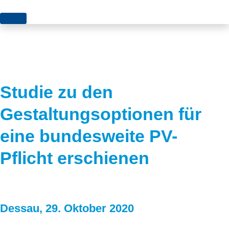
Themen
Projekte
Akzeptanz
Publikationen
Europa
Studie zu den
News
Flächen
Gestaltungsoptionen für
Blog
Genehmigungen
eine bundesweite PV-
Karriere
Grundsatzfragen
Pflicht erschienen
Über uns
Märkte
Netze
Stiftungsporträt
Dessau, 29. Oktober 2020
Sektorenkopplung
Team