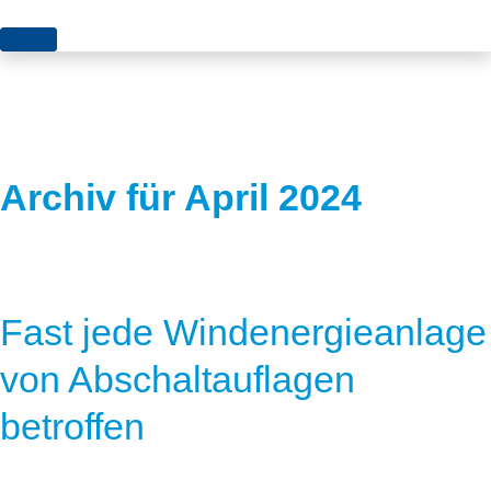
Themen
Projekte
Akzeptanz
Publikationen
Europa
Archiv für April 2024
News
Flächen
Blog
Genehmigungen
Karriere
Grundsatzfragen
Fast jede Windenergieanlage
Über uns
Märkte
von Abschaltauflagen
Netze
Stiftungsporträt
betroffen
Sektorenkopplung
Team