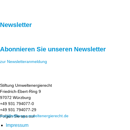
Newsletter
Abonnieren Sie unseren Newsletter
zur Newsletteranmeldung
Stiftung Umweltenergierecht
Friedrich-Ebert-Ring 9
97072 Würzburg
+49 931 794077-0
+49 931 794077-29
mail@stiftung-umweltenergierecht.de
Folgen Sie uns auf
Impressum