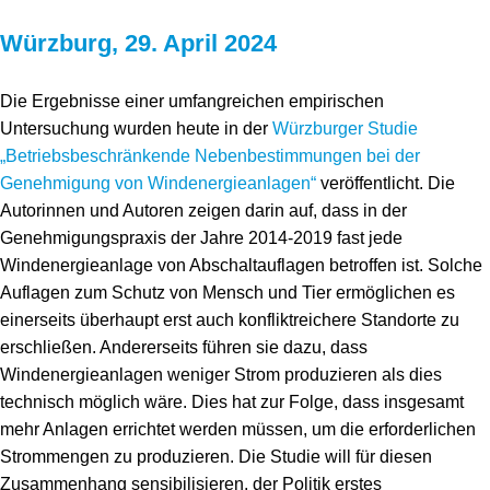
Speicher
Forschungsnetzwerk
Würzburg, 29. April 2024
Stromerzeugung
Bibliothek
Die Ergebnisse einer umfangreichen empirischen
Wärme
Newsletter
Untersuchung wurden heute in der
Würzburger Studie
„Betriebsbeschränkende Nebenbestimmungen bei der
Wasserstoff
Infomaterial
Genehmigung von Windenergieanlagen“
veröffentlicht. Die
Autorinnen und Autoren zeigen darin auf, dass in der
Schriften zum Umweltenergierecht
Genehmigungspraxis der Jahre 2014-2019 fast jede
Windenergieanlage von Abschaltauflagen betroffen ist. Solche
Auflagen zum Schutz von Mensch und Tier ermöglichen es
einerseits überhaupt erst auch konfliktreichere Standorte zu
erschließen. Andererseits führen sie dazu, dass
Windenergieanlagen weniger Strom produzieren als dies
technisch möglich wäre. Dies hat zur Folge, dass insgesamt
mehr Anlagen errichtet werden müssen, um die erforderlichen
Strommengen zu produzieren. Die Studie will für diesen
Zusammenhang sensibilisieren, der Politik erstes