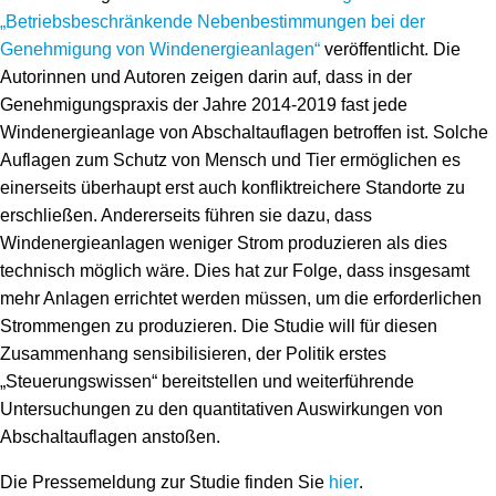
Speicher
Forschungsnetzwerk
„Betriebsbeschränkende Nebenbestimmungen bei der
Genehmigung von Windenergieanlagen“
veröffentlicht. Die
Stromerzeugung
Bibliothek
Autorinnen und Autoren zeigen darin auf, dass in der
Genehmigungspraxis der Jahre 2014-2019 fast jede
Wärme
Newsletter
Windenergieanlage von Abschaltauflagen betroffen ist. Solche
Auflagen zum Schutz von Mensch und Tier ermöglichen es
Wasserstoff
Infomaterial
einerseits überhaupt erst auch konfliktreichere Standorte zu
Schriften zum Umweltenergierecht
erschließen. Andererseits führen sie dazu, dass
Windenergieanlagen weniger Strom produzieren als dies
technisch möglich wäre. Dies hat zur Folge, dass insgesamt
mehr Anlagen errichtet werden müssen, um die erforderlichen
Strommengen zu produzieren. Die Studie will für diesen
Zusammenhang sensibilisieren, der Politik erstes
„Steuerungswissen“ bereitstellen und weiterführende
Untersuchungen zu den quantitativen Auswirkungen von
Abschaltauflagen anstoßen.
Die Pressemeldung zur Studie finden Sie
hier
.