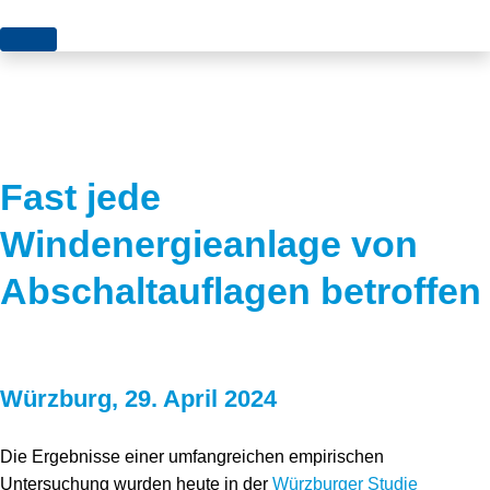
Themen
Projekte
Akzeptanz
Publikationen
Europa
Fast jede
News
Flächen
Windenergieanlage von
Blog
Genehmigungen
Abschaltauflagen betroffen
Karriere
Grundsatzfragen
Über uns
Märkte
Würzburg, 29. April 2024
Netze
Stiftungsporträt
Sektorenkopplung
Team
Die Ergebnisse einer umfangreichen empirischen
Untersuchung wurden heute in der
Würzburger Studie