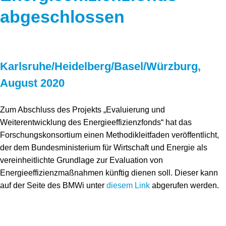
Speicher
Forschungsnetzwerk
abgeschlossen
Stromerzeugung
Bibliothek
Wärme
Newsletter
Karlsruhe/Heidelberg/Basel/Würzburg,
Wasserstoff
Infomaterial
August 2020
Schriften zum Umweltenergierecht
Zum Abschluss des Projekts „Evaluierung und
Weiterentwicklung des Energieeffizienzfonds“ hat das
Forschungskonsortium einen Methodikleitfaden veröffentlicht,
der dem Bundesministerium für Wirtschaft und Energie als
vereinheitlichte Grundlage zur Evaluation von
Energieeffizienzmaßnahmen künftig dienen soll. Dieser kann
auf der Seite des BMWi unter
diesem Link
abgerufen werden.