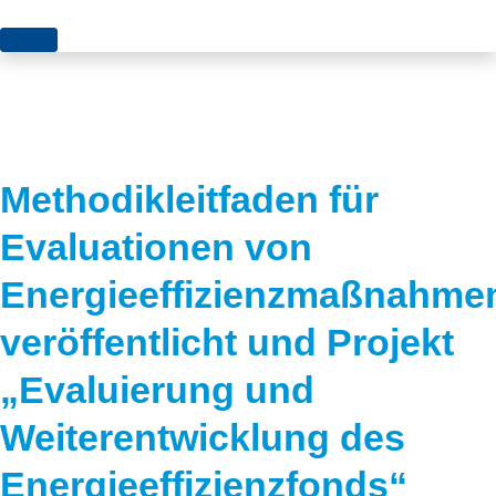
Themen
Projekte
Akzeptanz
Publikationen
Europa
Methodikleitfaden für
News
Flächen
Evaluationen von
Blog
Genehmigungen
Energieeffizienzmaßnahme
Karriere
Grundsatzfragen
veröffentlicht und Projekt
Über uns
Märkte
„Evaluierung und
Netze
Stiftungsporträt
Weiterentwicklung des
Sektorenkopplung
Team
Energieeffizienzfonds“