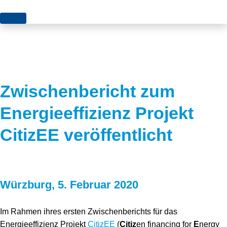
Themen
Projekte
Akzeptanz
Publikationen
Europa
Zwischenbericht zum
News
Flächen
Energieeffizienz Projekt
Blog
Genehmigungen
CitizEE veröffentlicht
Karriere
Grundsatzfragen
Über uns
Märkte
Würzburg, 5. Februar 2020
Netze
Stiftungsporträt
Sektorenkopplung
Team
Im Rahmen ihres ersten Zwischenberichts für das
Energieeffizienz Projekt
CitizEE
(
Citiz
en financing for
E
nergy