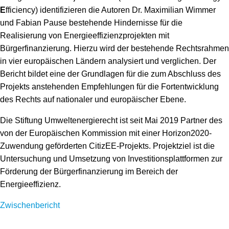
Speicher
Forschungsnetzwerk
E
fficiency) identifizieren die Autoren Dr. Maximilian Wimmer
und Fabian Pause bestehende Hindernisse für die
Stromerzeugung
Bibliothek
Realisierung von Energieeffizienzprojekten mit
Bürgerfinanzierung. Hierzu wird der bestehende Rechtsrahmen
Wärme
Newsletter
in vier europäischen Ländern analysiert und verglichen. Der
Bericht bildet eine der Grundlagen für die zum Abschluss des
Wasserstoff
Infomaterial
Projekts anstehenden Empfehlungen für die Fortentwicklung
Schriften zum Umweltenergierecht
des Rechts auf nationaler und europäischer Ebene.
Die Stiftung Umweltenergierecht ist seit Mai 2019 Partner des
von der Europäischen Kommission mit einer Horizon2020-
Zuwendung geförderten CitizEE-Projekts. Projektziel ist die
Untersuchung und Umsetzung von Investitionsplattformen zur
Förderung der Bürgerfinanzierung im Bereich der
Energieeffizienz.
Zwischenbericht