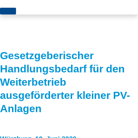
Themen
Projekte
Akzeptanz
Publikationen
Europa
Gesetzgeberischer
News
Flächen
Handlungsbedarf für den
Blog
Genehmigungen
Weiterbetrieb
Karriere
Grundsatzfragen
ausgeförderter kleiner PV-
Über uns
Märkte
Anlagen
Netze
Stiftungsporträt
Sektorenkopplung
Team