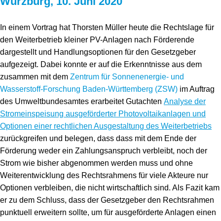
Würzburg, 10. Juni 2020
Speicher
Forschungsnetzwerk
In einem Vortrag hat Thorsten Müller heute die Rechtslage für
Stromerzeugung
Bibliothek
den Weiterbetrieb kleiner PV-Anlagen nach Förderende
Wärme
Newsletter
dargestellt und Handlungsoptionen für den Gesetzgeber
aufgezeigt. Dabei konnte er auf die Erkenntnisse aus dem
Wasserstoff
Infomaterial
zusammen mit dem
Zentrum für Sonnenenergie- und
Wasserstoff-Forschung Baden-Württemberg (ZSW)
im Auftrag
Schriften zum Umweltenergierecht
des Umweltbundesamtes erarbeitet Gutachten
Analyse der
Stromeinspeisung ausgeförderter Photovoltaikanlagen und
Optionen einer rechtlichen Ausgestaltung des Weiterbetriebs
zurückgreifen und belegen, dass dass mit dem Ende der
Förderung weder ein Zahlungsanspruch verbleibt, noch der
Strom wie bisher abgenommen werden muss und ohne
Weiterentwicklung des Rechtsrahmens für viele Akteure nur
Optionen verbleiben, die nicht wirtschaftlich sind. Als Fazit kam
er zu dem Schluss, dass der Gesetzgeber den Rechtsrahmen
punktuell erweitern sollte, um für ausgeförderte Anlagen einen