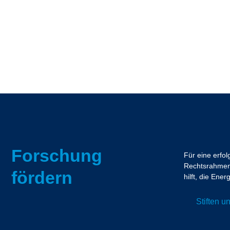
Forschung
Für eine erfo
Rechtsrahmen.
fördern
hilft, die En
Stiften 