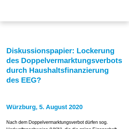
Themen
Projekte
Akzeptanz
Publikationen
Europa
News
Flächen
Diskussionspapier: Lockerung
des Doppelvermarktungsverbots
Blog
Genehmigungen
durch Haushaltsfinanzierung
Karriere
Grundsatzfragen
des EEG?
Über uns
Märkte
Netze
Stiftungsporträt
Würzburg, 5. August 2020
Sektorenkopplung
Team
Nach dem Doppelvermarktungsverbot dürfen sog.
Speicher
Forschungsnetzwerk