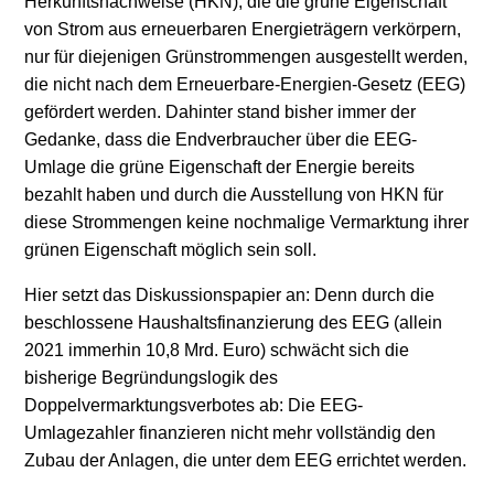
Herkunftsnachweise (HKN), die die grüne Eigenschaft
von Strom aus erneuerbaren Energieträgern verkörpern,
Stromerzeugung
Bibliothek
nur für diejenigen Grünstrommengen ausgestellt werden,
die nicht nach dem Erneuerbare-Energien-Gesetz (EEG)
Wärme
Newsletter
gefördert werden. Dahinter stand bisher immer der
Gedanke, dass die Endverbraucher über die EEG-
Wasserstoff
Infomaterial
Umlage die grüne Eigenschaft der Energie bereits
Schriften zum
bezahlt haben und durch die Ausstellung von HKN für
Umweltenergierecht
diese Strommengen keine nochmalige Vermarktung ihrer
grünen Eigenschaft möglich sein soll.
Hier setzt das Diskussionspapier an: Denn durch die
beschlossene Haushaltsfinanzierung des EEG (allein
2021 immerhin 10,8 Mrd. Euro) schwächt sich die
bisherige Begründungslogik des
Doppelvermarktungsverbotes ab: Die EEG-
Umlagezahler finanzieren nicht mehr vollständig den
Zubau der Anlagen, die unter dem EEG errichtet werden.