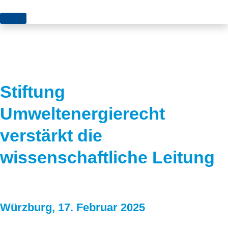
Themen
Projekte
Akzeptanz
Publikationen
Europa
Stiftung
News
Flächen
Umweltenergierecht
Blog
Genehmigungen
verstärkt die
Karriere
Grundsatzfragen
wissenschaftliche Leitung
Über uns
Märkte
Netze
Stiftungsporträt
Würzburg, 17. Februar 2025
Sektorenkopplung
Team