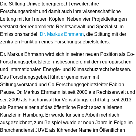
Speicher
Forschungsnetzwerk
Die Stiftung Umweltenergierecht erweitert ihre
Forschungsarbeit und damit auch ihre wissenschaftliche
Stromerzeugung
Bibliothek
Leitung mit fünf neuen Köpfen. Neben vier Projektleitungen
verstärkt der renommierte Rechtsanwalt und Spezialist im
Wärme
Newsletter
Emissionshandel,
Dr. Markus Ehrmann
, die Stiftung mit der
zentralen Funktion eines Forschungsgebietsleiters.
Wasserstoff
Infomaterial
Dr. Markus Ehrmann wird sich in seiner neuen Position als Co-
Schriften zum Umweltenergierecht
Forschungsgebietsleiter insbesondere mit dem europäischen
und internationalen Energie- und Klimaschutzrecht befassen.
Das Forschungsgebiet führt er gemeinsam mit
Stiftungsvorstand und Co-Forschungsgebietsleiter Fabian
Pause. Dr. Markus Ehrmann ist seit 2000 als Rechtsanwalt und
seit 2009 als Fachanwalt für Verwaltungsrecht tätig, seit 2013
als Partner einer auf das öffentliche Recht spezialisierten
Kanzlei in Hamburg. Er wurde für seine Arbeit mehrfach
ausgezeichnet, zum Beispiel wurde er neun Jahre in Folge im
Branchendienst JUVE als führender Name im Öffentlichen