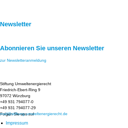
Newsletter
Abonnieren Sie unseren Newsletter
zur Newsletteranmeldung
Stiftung Umweltenergierecht
Friedrich-Ebert-Ring 9
97072 Würzburg
+49 931 794077-0
+49 931 794077-29
mail@stiftung-umweltenergierecht.de
Folgen Sie uns auf
Impressum