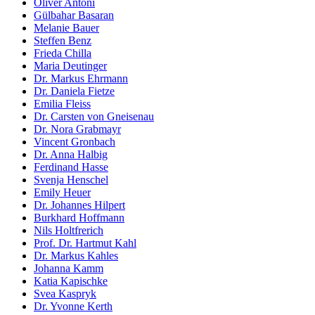
Oliver Antoni
Gülbahar Basaran
Melanie Bauer
Steffen Benz
Frieda Chilla
Maria Deutinger
Dr. Markus Ehrmann
Dr. Daniela Fietze
Emilia Fleiss
Dr. Carsten von Gneisenau
Dr. Nora Grabmayr
Vincent Gronbach
Dr. Anna Halbig
Ferdinand Hasse
Svenja Henschel
Emily Heuer
Dr. Johannes Hilpert
Burkhard Hoffmann
Nils Holtfrerich
Prof. Dr. Hartmut Kahl
Dr. Markus Kahles
Johanna Kamm
Katia Kapischke
Svea Kaspryk
Dr. Yvonne Kerth