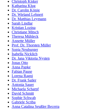
Christoph Kisker
Katharina Klug
Dr. Carolin König
Dr. Wieland Lehnert
Dr. Matthias Leymann
Sarah Lindlar
Kristian Lozina
Christiane Mitsch
Theresa Mühleck
Annette Müller
Prof. Dr. Thorsten Müller
Sonja Neuburger
Isabella Nicklich
Dr. Jana Viktoria Nysten
Jonas Otto
Anna Papke
Fabian Pause
Lorena Ragni
Dr. Frank Sailer
Antonia Sauer
Michaela Scharpf
David Schmitt
Sophie Schwab
Gabriele Scriba
Anna Catalina Seußler Becerra