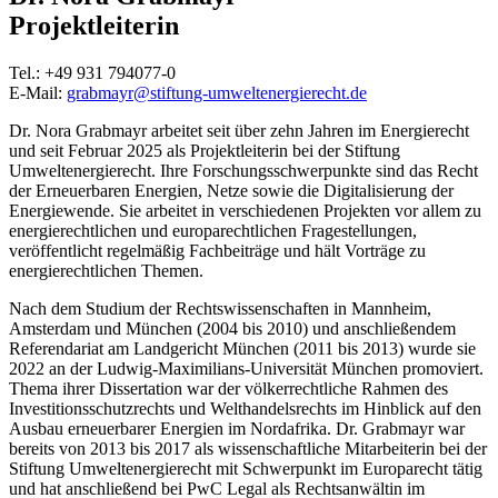
Projektleiterin
Tel.: +49 931 794077-0
E-Mail:
grabmayr@stiftung-umweltenergierecht.de
Dr. Nora Grabmayr arbeitet seit über zehn Jahren im Energierecht
und seit Februar 2025 als Projektleiterin bei der Stiftung
Umweltenergierecht. Ihre Forschungsschwerpunkte sind das Recht
der Erneuerbaren Energien, Netze sowie die Digitalisierung der
Energiewende. Sie arbeitet in verschiedenen Projekten vor allem zu
energierechtlichen und europarechtlichen Fragestellungen,
veröffentlicht regelmäßig Fachbeiträge und hält Vorträge zu
energierechtlichen Themen.
Nach dem Studium der Rechtswissenschaften in Mannheim,
Amsterdam und München (2004 bis 2010) und anschließendem
Referendariat am Landgericht München (2011 bis 2013) wurde sie
2022 an der Ludwig-Maximilians-Universität München promoviert.
Thema ihrer Dissertation war der völkerrechtliche Rahmen des
Investitionsschutzrechts und Welthandelsrechts im Hinblick auf den
Ausbau erneuerbarer Energien im Nordafrika. Dr. Grabmayr war
bereits von 2013 bis 2017 als wissenschaftliche Mitarbeiterin bei der
Stiftung Umweltenergierecht mit Schwerpunkt im Europarecht tätig
und hat anschließend bei PwC Legal als Rechtsanwältin im